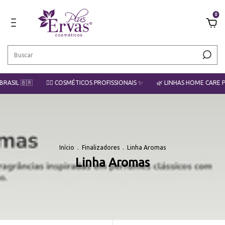
0
🇧🇷
💇‍♀️ COSMÉTICOS PROFISSIONAIS ✨
🌿 LINHAS HOME CARE PLUS ERVA
Início
.
Finalizadores
.
Linha Aromas
Linha Aromas