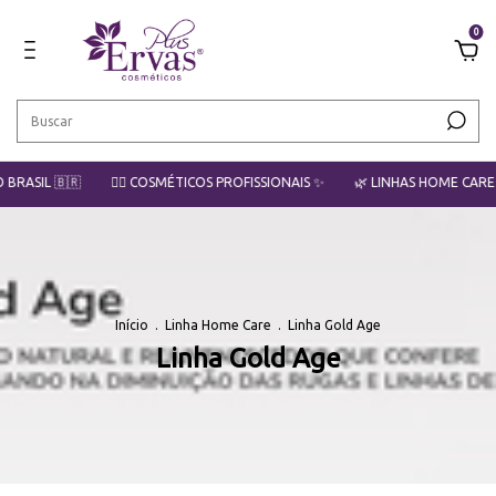
0
BRASIL 🇧🇷
💇‍♀️ COSMÉTICOS PROFISSIONAIS ✨
🌿 LINHAS HOME CARE P
Início
.
Linha Home Care
.
Linha Gold Age
Linha Gold Age